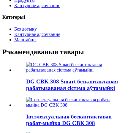
Прадукты
Кантурнае адсочванне
Катэгорыі
Без дотыку
Кантурнае адсочванне
Маштабны
Рэкамендаваныя тавары
DG CBK 308 Smart бескантактавая
рабатызаваная сістэма аўтамыйкі
Інтэлектуальная бескантактавая
робат-мыйка DG CBK 308