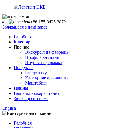
+86 155 8425 2872
Звяжыцеся з намі зараз
Галоўная
Інвестары
Пра нас
Экскурсія па фабрыцы
Профіль кампаніі
Поўная падтрымка
Прадукты
Без дотыку
Кантурнае адсочванне
Маштабны
Навіны
Выпадкі выкарыстання
Звяжыцеся з намі
English
Галоўная