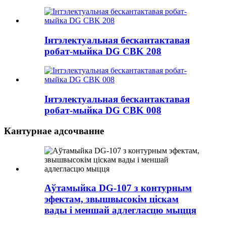
Інтэлектуальная бескантактавая
робат-мыйка DG CBK 208
Інтэлектуальная бескантактавая
робат-мыйка DG CBK 008
Кантурнае адсочванне
Аўтамыйка DG-107 з контурным
эфектам, звышвысокім ціскам
вады і меншай адлегласцю мыцця