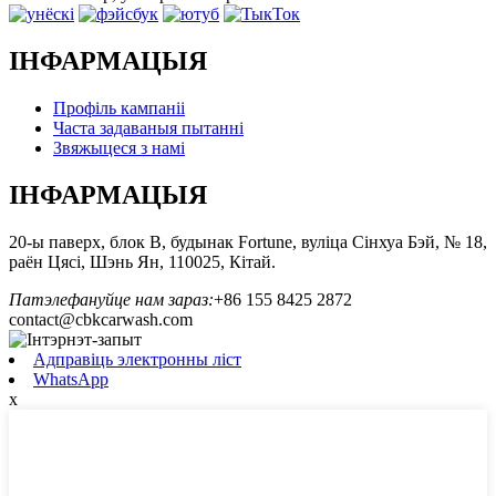
ІНФАРМАЦЫЯ
Профіль кампаніі
Часта задаваныя пытанні
Звяжыцеся з намі
ІНФАРМАЦЫЯ
20-ы паверх, блок B, будынак Fortune, вуліца Сінхуа Бэй, № 18,
раён Цясі, Шэнь Ян, 110025, Кітай.
Патэлефануйце нам зараз:
+86 155 8425 2872
contact@cbkcarwash.com
Адправіць электронны ліст
WhatsApp
x