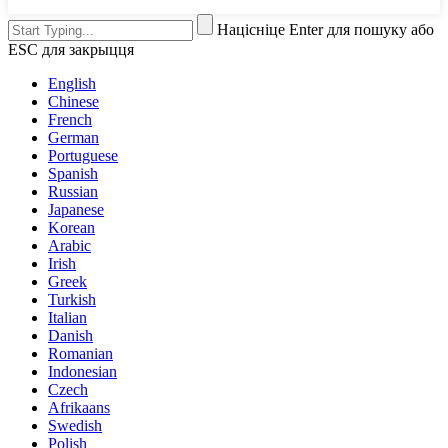
Націсніце Enter для пошуку або
ESC для закрыцця
English
Chinese
French
German
Portuguese
Spanish
Russian
Japanese
Korean
Arabic
Irish
Greek
Turkish
Italian
Danish
Romanian
Indonesian
Czech
Afrikaans
Swedish
Polish