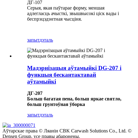
ДГ-107
Серыя, якая паўтарае форму, меншая
адлегласць ачысткі, звышвысокі ціск вады і
беспрэцэдэнтная чысціня.
запыт
дэталь
Мадэрнізацыя аўтамыйкі DG-207 і
функцыя бескантактавай
аўтамыйкі
ДГ-207
Больш багатая пена, больш яркае святло,
больш грунтоўная ўборка
запыт
дэталь
Аўтарскае права © Ляанін CBK Carwash Solutions Co., Ltd. ©
Densen Group, усе правы абаронены.