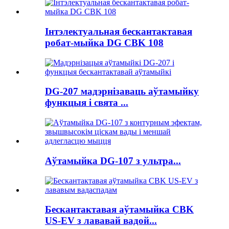
Інтэлектуальная бескантактавая
робат-мыйка DG CBK 108
DG-207 мадэрнізаваць аўтамыйку
функцыя і свята ...
Аўтамыйка DG-107 з ультра...
Бескантактавая аўтамыйка CBK
US-EV з лававай вадой...